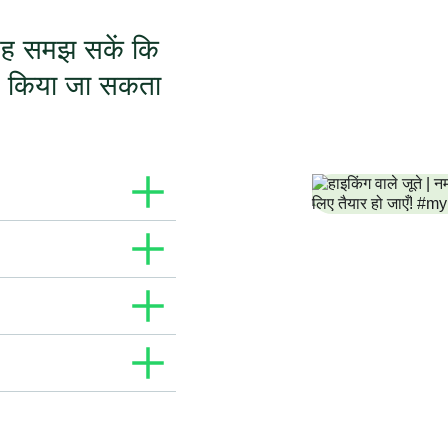
 यह समझ सकें कि
े किया जा सकता
कि अपने बिज़नेस के बारे में
मैसेज में ऑफ़र और प्रोमो,
 कुछ शामिल हो सकता है.
र्डर देना या पेमेंट सबमिट करना.
 यूज़र की ओर से उनके लिए
 के लिए बहुत ज़रूरी मैसेज (जैसे
ाल करके यूज़र की पहचान को
िए WhatsApp पर सफलतापूर्वक
सी एजेंट या AI आधारित बॉट के
स्टमर सर्विस विंडो 24 घंटे के
 इसके लिए कोई शुल्क नहीं लिया