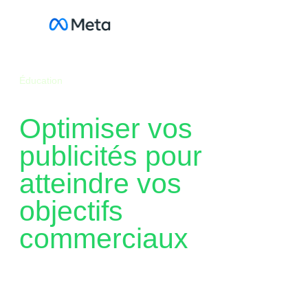
Aller
au
contenu
Éducation
Optimiser vos
publicités pour
atteindre vos
objectifs
commerciaux
Découvrez les optimisations du bas du funnel
pour les publicités clic vers WhatsApp : leurs