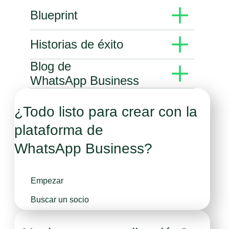
Blueprint
Programas de capacitación, cursos y
Historias de éxito
certificaciones en línea para
WhatsApp Business
Descubre historias de éxito con la plataforma
Blog de
de WhatsApp Business
Ir a Blueprint
WhatsApp Business
Explora los artículos recientes y las
Historias de éxito
novedades de WhatsApp Business
¿Todo listo para crear con la
Visitar blog
plataforma de
WhatsApp Business?
Empezar
Buscar un socio