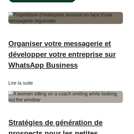
Recommandations
et
idées
Type
of
Content
filter
Organiser votre messagerie et
développer votre entreprise sur
WhatsApp Business
Lire la suite
Stratégies de génération de
prospects pour les petites