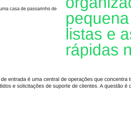
organiza
pequena
listas e 
rápidas 
de entrada é uma central de operações que concentra
didos e solicitações de suporte de clientes. A questã
desde o princípio. Acompanhar as compras, preferências 
uar a gerar vendas o ano todo.