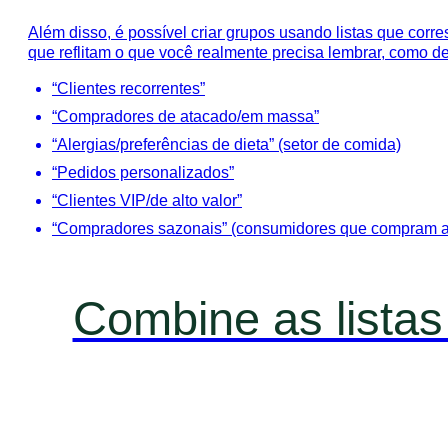
Além disso, é possível criar grupos usando listas que corr
que reflitam o que você realmente precisa lembrar, como de
“Clientes recorrentes”
“Compradores de atacado/em massa”
“Alergias/preferências de dieta” (setor de comida)
“Pedidos personalizados”
“Clientes VIP/de alto valor”
“Compradores sazonais” (consumidores que compram a
Combine as lista