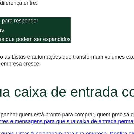
diferença entre:
r para responder
is
les que podem ser expandidos
 as Listas e automações que transformam volumes exce
a empresa cresce.
a caixa de entrada c
companhar quem está pronto para comprar, quem precisa
entes e mensagens para que sua caixa de entrada perma
 quais Listas funcionariam para sua empresa. Confira a