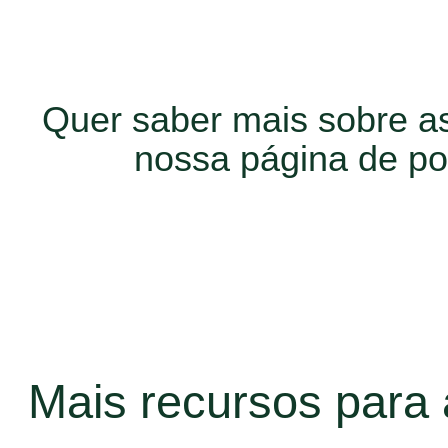
Plataforma comercial
Plataforma comercial
Quer saber mais sobre a
Plataforma comercial
nossa página de pol
Visão geral
Recursos
Preços
WhatsApp Flows
Categorias de mensagens:
Categorias de mensagens:
Categorias de mensagens:
Mensagens de marketing
Mais recursos para
Mensagens de autenticação
Mensagens de utilidade