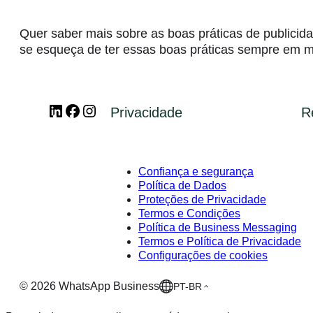
Mensagens de atendimento
Quer saber mais sobre as boas práticas de publicid
App para Empresas
se esqueça de ter essas boas práticas sempre em m
App para Empresas
Plataforma
App para Empresas
Plataforma
LinkedIn
Facebook
Instagram
Privacidade
R
Visão geral
Plataforma
Recursos
Como começar
Central do Desenvolvedor
Confiança e segurança
Política de Dados
Meta Business Agent
Começar
Proteções de Privacidade
Termos e Condições
Política de Business Messaging
Anúncios de clique para o WhatsApp
Links para desenvolvedores
Biblioteca de recursos
Termos e Política de Privacidade
Configurações de cookies
Anúncios de clique para o WhatsApp
Links para desenvolvedores
Blog
©
2026
WhatsApp Business
PT-BR
Anúncios de clique para o WhatsApp
Links para desenvolvedores