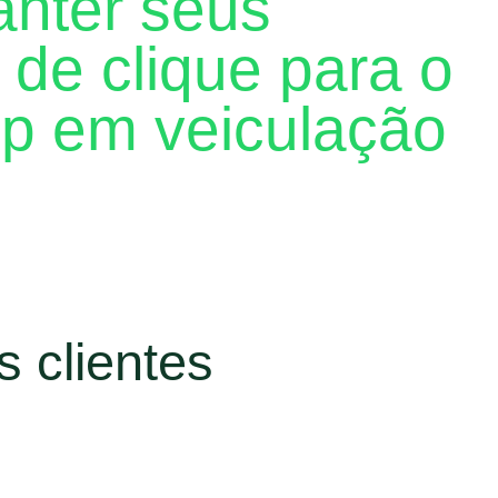
nter seus
 de clique para o
p em veiculação
áticas para anunciantes e as principais dicas para
WhatsApp.
 clientes