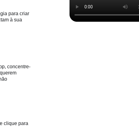
gia para criar
ctam à sua
pp, concentre-
e querem
 não
e clique para