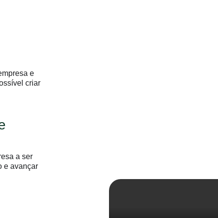
 empresa e
ssível criar
e
resa a ser
o e avançar