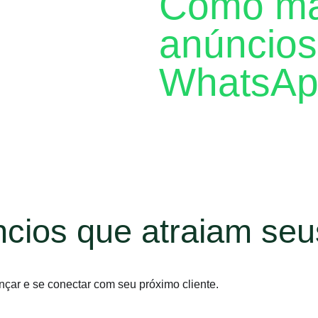
Como ma
anúncios
WhatsAp
Saiba mais sobre as boas pr
anúncios de clique para o 
cios que atraiam seus
nçar e se conectar com seu próximo cliente.