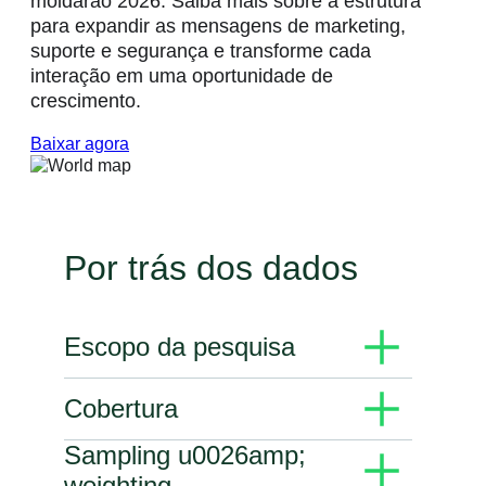
moldarão 2026. Saiba mais sobre a estrutura
para expandir as mensagens de marketing,
suporte e segurança e transforme cada
interação em uma oportunidade de
crescimento.
Baixar agora
Por trás dos dados
Escopo da pesquisa
A pesquisa sobre consumo neste relatório é
Cobertura
baseada em uma pesquisa global da Kantar
encomendada pela Meta. A pesquisa foi realizada
em duas fases: 18 mercados em abril de 2025 e 4
A pesquisa captura o sentimento de consumo de
Sampling u0026amp;
mercados em setembro de 2025.
11.056 adultos que usam a internet, com idades
weighting