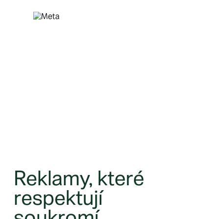
Přeskočit
na
obsah
Reklamy, které
respektují
soukromí