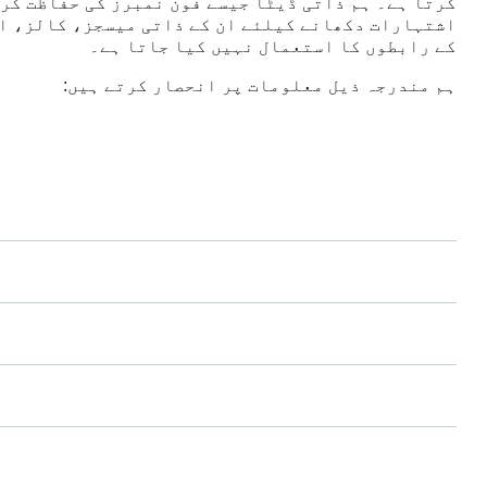
کرتا ہے۔ ہم ذاتی ڈیٹا جیسے فون نمبرز کی حفاظت کر
اشتہارات دکھانے کیلئے ان کے ذاتی میسجز، کالز، ا
کے رابطوں کا استعمال نہیں کیا جاتا ہے۔
ہم مندرجہ ذیل معلومات پر انحصار کرتے ہیں:
اکاؤنٹ کی بنیادی معلومات
جیسا کہ ملک کا کوڈ اور عمر (جہاں قابل اطلاق ہو)
ڈیوائس کی معلومات
جیسے کہ زبان کی سیٹنگز
جنرل لوکیشن
جنرل (غیر درست) لوکیشن، جیسے شہر یا ملک
اسٹیٹس اور چینلز کی سرگرمی
اسٹیٹس اور چینلز پر ہونے والی سرگرمی کی معلومات،
چینلز لوگ فالو کرتے ہیں، چینلز میں کون سے کنٹنٹ 
ہوتے ہیں اور انہیں نظر آنے والے اشتہارات کے ساتھ