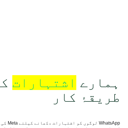
ہمارے
اشتہارات
کا
طریقۂ کار
‏WhatsApp 