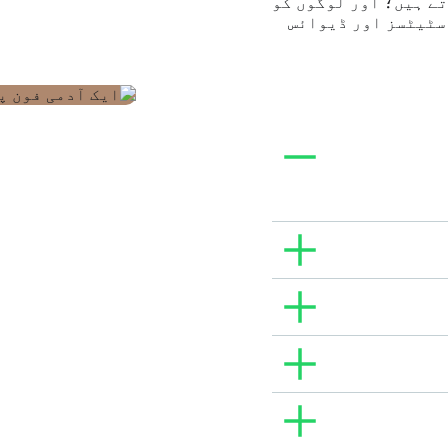
تے ہیں؛ اور لوگوں کو
سٹیٹسز اور ڈیوائس
 جیسے کہ کون سے
کے ساتھ لوگ انگیج
 کیسے انٹریکٹ کرتے