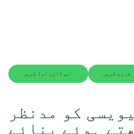
شروع کریں
ایپ ڈاؤن لوڈ کریں
ویسی کو مدنظر
تے ہوئے بنائے