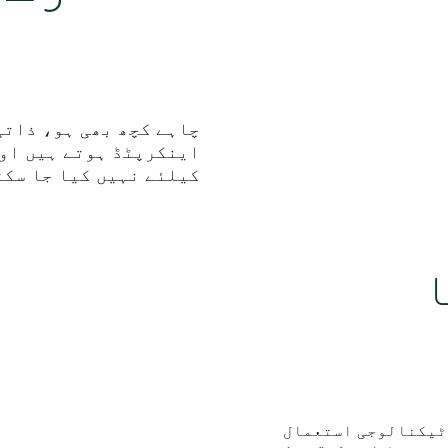
چاہے کچھ بھی ہو، ذاتی
اینکرپٹڈ ہوتے ہیں او
کیلئے نہیں کیا جا سکت
لوگوں کو اشتہارات دکھانے کیلئے Meta کی ٹیکنالوجی استعمال