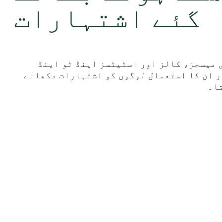
گئے اشتہارات
 میسجز، کالز اور اسٹیٹسز اینڈ ٹو اینڈ
ر ان کا استعمال لوگوں کو اشتہارات دکھانے
ا۔