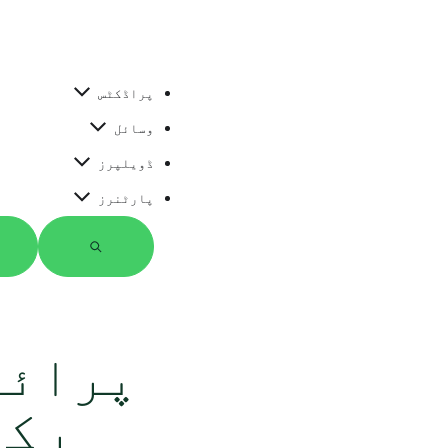
پراڈکٹس
وسائل
ڈویلپرز
پارٹنرز
ت
ل
ا
ش
ک
ر
پرائی
ی
ں
رکھ