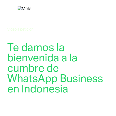
Saltar
al
contenido
Video a petición
Te damos la
bienvenida a la
cumbre de
WhatsApp Business
en Indonesia
Vive la cumbre de WhatsApp Business en
Indonesia con acceso a petición a todas