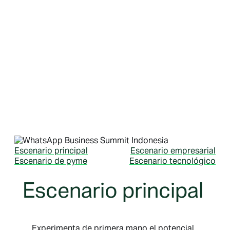
nuestras sesiones en cuatro escenarios
dinámicos: principal, empresarial, pyme y
técnico. Sumérgete en información de
expertos, historias transformadoras de líderes
del sector y estrategias innovadoras que
pueden ayudarte a mejorar tu empresa. Si te
perdiste el evento o quieres volver a ver tus
sesiones favoritas, encontrarás todo el
contenido aquí.
Escenario principal
Escenario empresarial
Escenario de pyme
Escenario tecnológico
Escenario principal
Experimenta de primera mano el potencial