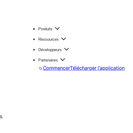
Produits
Ressources
Développeurs
Partenaires
R
Commencer
Télécharger l’application
e
c
h
e
r
c
h
e
r