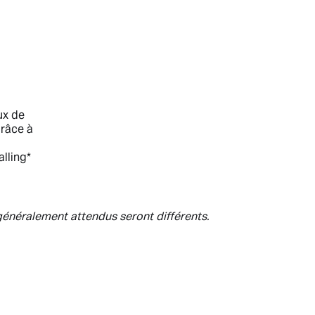
ux de
grâce à
lling*
 généralement attendus seront différents.