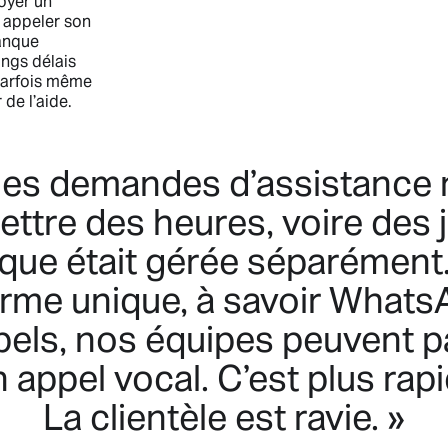
voyer un
 appeler son
manque
ongs délais
 parfois même
 de l’aide.
 les demandes d’assistance n
ttre des heures, voire des jo
ique était gérée séparémen
orme unique, à savoir WhatsAp
ppels, nos équipes peuvent 
 appel vocal. C’est plus rapi
La clientèle est ravie. »