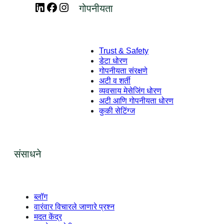
LinkedIn
Facebook
Instagram
गोपनीयता
Trust & Safety
डेटा धोरण
गोपनीयता संरक्षणे
अटी व शर्ती
व्यवसाय मेसेजिंग धोरण
अटी आणि गोपनीयता धोरण
कुकी सेटिंग्ज
संसाधने
ब्लॉग
वारंवार विचारले जाणारे प्रश्न
मदत केंद्र