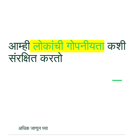
केंद्रामध्ये WhatsApp जोडणे ऐच्छिक आहे, डीफॉल्टनुसार बंद आहे
आणि कधीही काढले जाऊ शकते.
आम्ही
लोकांची गोपनीयता
कशी
संरक्षित करतो
वैयक्तिक चॅट खाजगी राहतात
चॅटमध्ये सहभागी झालेल्या व्यक्तींशिवाय इतर कोणीही, अगदी
WhatsApp देखील तुमचे मेसेज, कॉल किंवा स्टेटस पाहू, ऐकू किंवा
शेअर करू शकत नाही. याचा अर्थ असा, की यापैकी कोणतीही माहिती
लोकांना जाहिराती दाखवण्यास वापरली जाऊ शकत नाही.
अधिक जाणून घ्‍या