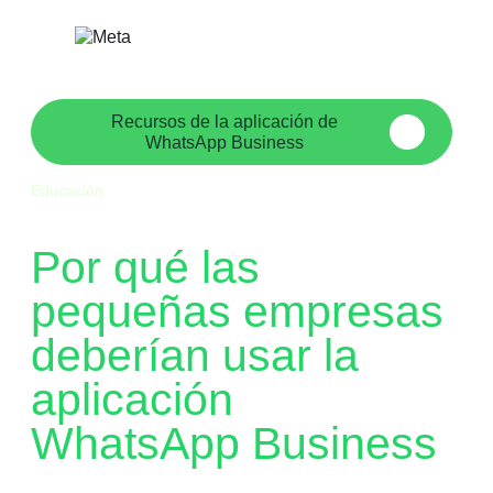
Saltar
al
contenido
Recursos de la aplicación de
WhatsApp Business
Educación
Por qué las
pequeñas empresas
deberían usar la
aplicación
WhatsApp Business