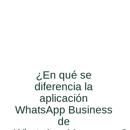
La aplicación de WhatsApp Business se creó
para ayudar a las pequeñas empresas. Sirve
para que generes confianza, mantengas la
organización, te comuniques con tus clientes
sin complicaciones y, a su vez, fortalece tus
relaciones desde WhatsApp.
¿En qué se
diferencia la
aplicación
WhatsApp Business
de