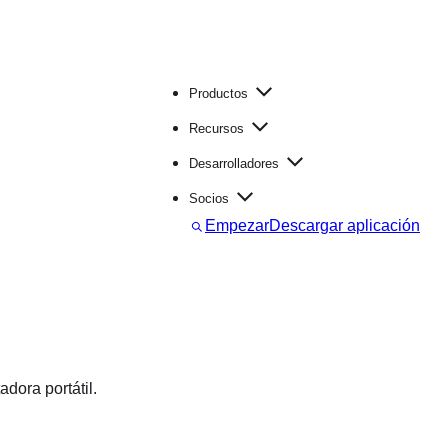
Productos
Recursos
Desarrolladores
Socios
B
Empezar
Descargar aplicación
u
s
c
a
r