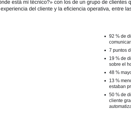
nde está mi técnico?» con los de un grupo de clientes q
periencia del cliente y la eficiencia operativa, entre la
92 % de di
comunicar
7 puntos d
19 % de di
sobre el h
48 % mayor
13 % menor
estaban p
50 % de di
cliente gr
automatiz