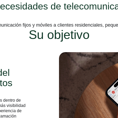
necesidades de telecomunica
municación fijos y móviles a clientes residenciales, peq
Su objetivo
del
stos
os dentro de
ás visibilidad
xperiencia de
gramación