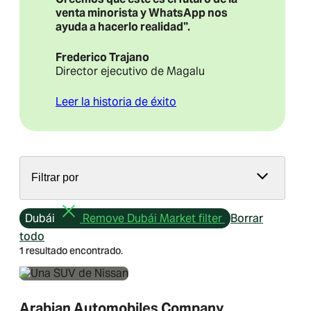
venta minorista y WhatsApp nos
ayuda a hacerlo realidad”.
Frederico Trajano
Director ejecutivo de Magalu
Leer la historia de éxito
Filtrar por
Dubái
Remove Dubái Market filter
Borrar
todo
1 resultado encontrado.
Arabian Automobiles Company