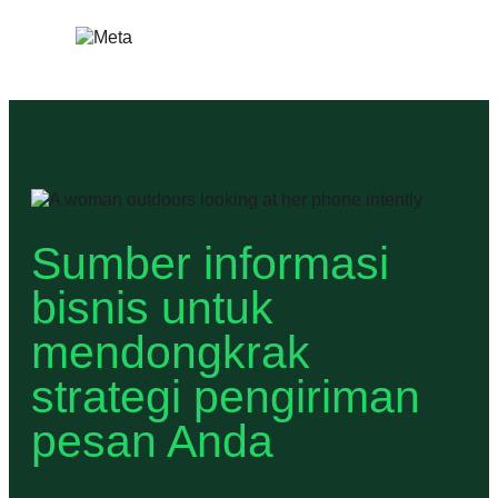
Lewati
ke
konten
Sumber informasi
bisnis untuk
mendongkrak
strategi pengiriman
pesan Anda