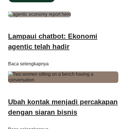
Pendidikan
Type
of
Content
filter
Lampaui chatbot: Ekonomi
agentic telah hadir
Baca selengkapnya
Ubah kontak menjadi percakapan
dengan siaran bisnis