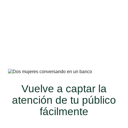
sencilla de enviar actualizaciones y
promociones oportunas como mensajes
privados y personalizados a gran escala. Al
usar las difusiones comerciales, puedes
impulsar resultados reales, como ventas
recurrentes, reservas, asistencia e
interacciones sin las molestias que conlleva
enviar mensajes de forma manual.
Vuelve a captar la
atención de tu público
fácilmente