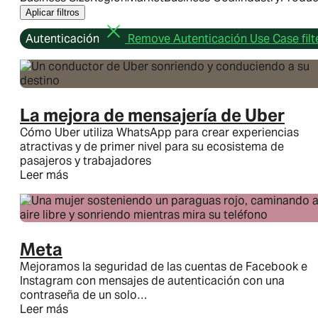
Aplicar filtros
Autenticación
Remove Autenticación Use Case filt
Plataforma para empresas
La mejora de mensajería de Uber
Plataforma para empresas
Cómo Uber utiliza WhatsApp para crear experiencias
atractivas y de primer nivel para su ecosistema de
Plataforma para empresas
pasajeros y trabajadores
Leer más
Información general
Funciones
Precios
WhatsApp Flows
Meta
Mejoramos la seguridad de las cuentas de Facebook e
Categorías de mensajes:
Instagram con mensajes de autenticación con una
contraseña de un solo…
Categorías de mensajes:
Categorías de mensajes:
Leer más
Mensajes de marketing