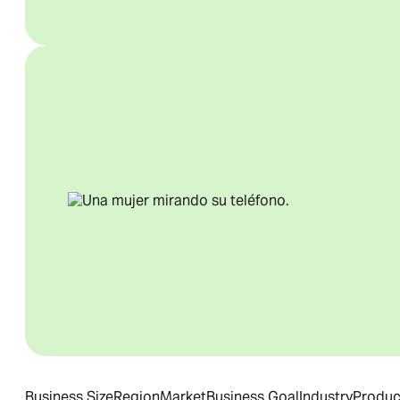
Business Size
Region
Market
Business Goal
Industry
Produc