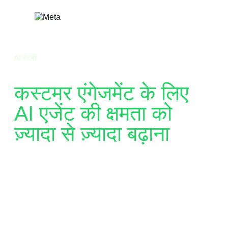
सामग्री
पर
जाएं
AI स्टडी
कस्टमर एंगेजमेंट के लिए
AI एजेंट की क्षमता को
ज़्यादा से ज़्यादा बढ़ाना
सभी छोटी-बड़ी कंपनियाँ कस्टमर एंगेजमेंट को बेहतर बनाने के
लिए AI एजेंट की ओर रुख कर रही हैं और जेनरेटिव AI की
मज़बूत बुनियाद सफलता की कुंजी है. Meta की ओर से
Forrester Consulting द्वारा किए गए इस AI सर्वे में जानें
कि उपभोक्ता और बिज़नेस लीडर बिज़नेस मैसेजिंग में genAI