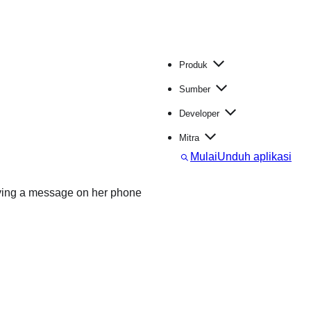
Produk
Sumber
Developer
Mitra
C
Mulai
Unduh aplikasi
a
r
i