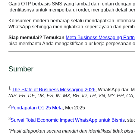
Ganti OTP berbasis SMS yang lambat dan rentan dengan pesa
identitasnya untuk memperbarui order, mengubah detail p
Konsumen modern berharap selalu mendapatkan informasi. 
WhatsApp sehingga meningkatkan kepercayaan dan pembeli
Siap memulai? Temukan
Meta Business Messaging Partn
bisa membantu Anda mengaktifkan alur kerja perpesanan o
Sumber
1
The State of Business Messaging 2026
, WhatsApp dari Me
(AS, FR, DE, UK, ES, IN, MX, BR, ID, TH, VN, MY, PH, CA
2
Pendapatan Q1 25 Meta
, Mei 2025
3
Survei Total Economic Impact WhatsApp untuk Bisnis
, st
Platform Bisnis
*Hasil dilaporkan secara mandiri dan identifikasi tidak bi