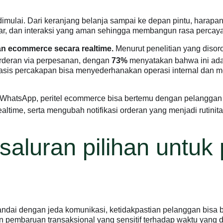
 dimulai. Dari keranjang belanja sampai ke depan pintu, hara
ncar, dan interaksi yang aman sehingga membangun rasa percaya
n ecommerce secara realtime.
Menurut penelitian yang disor
rderan via perpesanan, dengan
73%
menyatakan bahwa ini adal
is percakapan bisa menyederhanakan operasi internal dan men
di WhatsApp, peritel ecommerce bisa bertemu dengan pelanggan 
ltime, serta mengubah notifikasi orderan yang menjadi rutin
saluran pilihan untu
andai dengan jeda komunikasi, ketidakpastian pelanggan bisa 
embaruan transaksional yang sensitif terhadap waktu yang dik