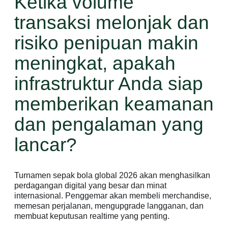
Ketika volume
transaksi melonjak dan
risiko penipuan makin
meningkat, apakah
infrastruktur Anda siap
memberikan keamanan
dan pengalaman yang
lancar?
Turnamen sepak bola global 2026 akan menghasilkan
perdagangan digital yang besar dan minat
internasional. Penggemar akan membeli merchandise,
memesan perjalanan, mengupgrade langganan, dan
membuat keputusan realtime yang penting.