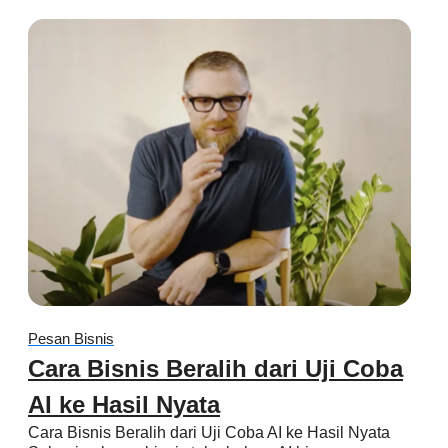
Pesan Bisnis
Cara Bisnis Beralih dari Uji Coba
AI ke Hasil Nyata
Cara Bisnis Beralih dari Uji Coba AI ke Hasil Nyata