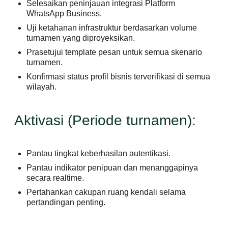
Selesaikan peninjauan integrasi Platform
WhatsApp Business.
Uji ketahanan infrastruktur berdasarkan volume
turnamen yang diproyeksikan.
Prasetujui template pesan untuk semua skenario
turnamen.
Konfirmasi status profil bisnis terverifikasi di semua
wilayah.
Aktivasi (Periode turnamen):
Pantau tingkat keberhasilan autentikasi.
Pantau indikator penipuan dan menanggapinya
secara realtime.
Pertahankan cakupan ruang kendali selama
pertandingan penting.