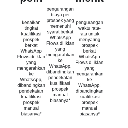
pengurangan
biaya per
prospek yang
kenaikan
pengurangan
memenuhi
tingkat
waktu rata-
syarat berkat
kualifikasi
rata untuk
WhatsApp
prospek
menyaring
Flows di iklan
berkat
prospek
yang
WhatsApp
berkat
mengarahkan
Flows di iklan
WhatsApp
ke
yang
Flows di iklan
WhatsApp,
mengarahkan
yang
dibandingkan
ke
mengarahkan
pendekatan
WhatsApp,
ke
kualifikasi
dibandingkan
WhatsApp,
prospek
pendekatan
dibandingkan
manual
kualifikasi
kualifikasi
biasanya*
prospek
prospek
manual
manual
biasanya*
biasanya*