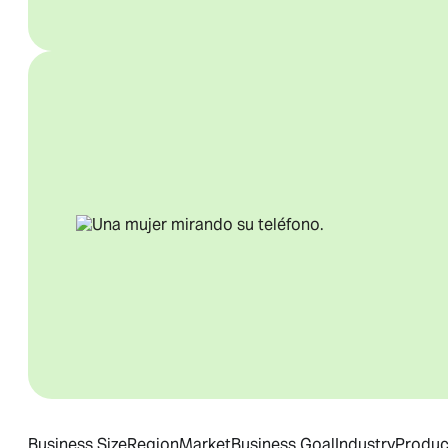
Business Size
Region
Market
Business Goal
Industry
Produc