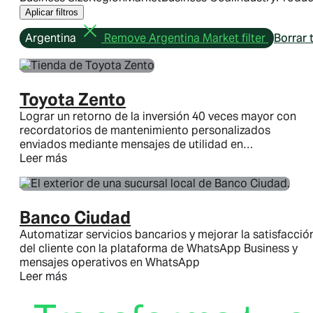
Aplicar filtros
Argentina
Remove Argentina Market filter
Borrar 
Plataforma para empresas
Toyota Zento
Plataforma para empresas
Lograr un retorno de la inversión 40 veces mayor con
Plataforma para empresas
recordatorios de mantenimiento personalizados
enviados mediante mensajes de utilidad en…
Información general
Leer más
Funciones
Precios
WhatsApp Flows
Banco Ciudad
Automatizar servicios bancarios y mejorar la satisfacció
Categorías de mensajes:
del cliente con la plataforma de WhatsApp Business y
mensajes operativos en WhatsApp
Categorías de mensajes:
Categorías de mensajes:
Leer más
Mensajes de marketing
Mensajes de autenticación