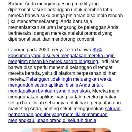
Solusi:
Anda mengirim pesan proaktif yang
dipersonalisasi ke pelanggan untuk memberi tahu
mereka bahwa suku bunga pinjaman bisa lebih rendah
jika mendaftar sekarang. Anda baru saja
memanfaatkan saluran langsung ke pelanggan Anda,
berinteraksi dengan mereka melalui promosi yang
dipersonalisasi, dan mendorong konversi.
Laporan pada 2020 menyatakan bahwa
85%
konsumen yang disurvei mengatakan mereka ingin
mengirim pesan ke merek secara langsung
, jadi jelas
bahwa bisnis perlu menemui pelanggan di tempat
mereka berada, yaitu di platform perpesanan pilihan
mereka.
Pelanggan tidak ingin meluangkan waktu
mengunduh setiap aplikasi bisnis Anda untuk
mendapatkan bantuan yang diperlukan
. Mereka ingin
menggunakan aplikasi yang sudah mereka gunakan
setiap hari. Itulah sebabnya untuk hasil penjualan dan
marketing Anda, penting sekali menggunakan
saluran
perpesanan populer yang memiliki kemampuan
menjangkau jutaan orang di seluruh dunia
.