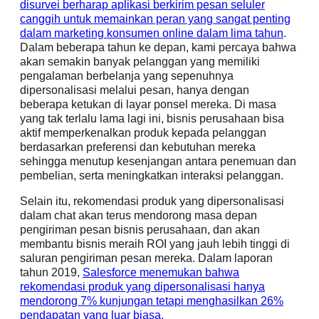
disurvei berharap aplikasi berkirim pesan seluler
canggih untuk memainkan peran yang sangat penting
dalam marketing konsumen online dalam lima tahun
.
Dalam beberapa tahun ke depan, kami percaya bahwa
akan semakin banyak pelanggan yang memiliki
pengalaman berbelanja yang sepenuhnya
dipersonalisasi melalui pesan, hanya dengan
beberapa ketukan di layar ponsel mereka. Di masa
yang tak terlalu lama lagi ini, bisnis perusahaan bisa
aktif memperkenalkan produk kepada pelanggan
berdasarkan preferensi dan kebutuhan mereka
sehingga menutup kesenjangan antara penemuan dan
pembelian, serta meningkatkan interaksi pelanggan.
Selain itu, rekomendasi produk yang dipersonalisasi
dalam chat akan terus mendorong masa depan
pengiriman pesan bisnis perusahaan, dan akan
membantu bisnis meraih ROI yang jauh lebih tinggi di
saluran pengiriman pesan mereka. Dalam laporan
tahun 2019,
Salesforce menemukan bahwa
rekomendasi produk yang dipersonalisasi hanya
mendorong 7% kunjungan tetapi menghasilkan 26%
pendapatan yang luar biasa.